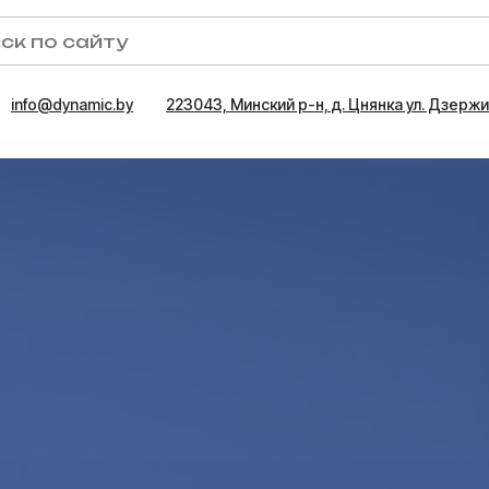
info@dynamic.by
223043, Минский р-н, д. Цнянка ул. Дзержин