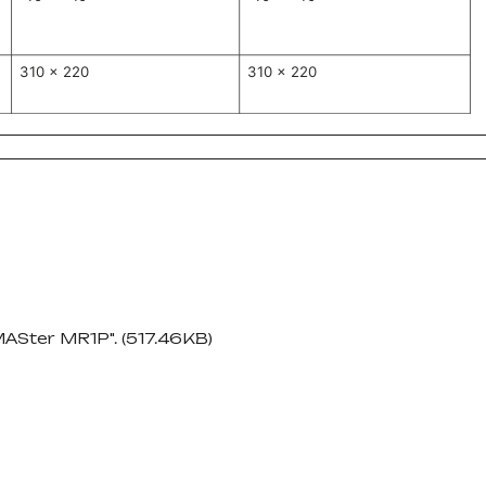
Ster MR1P". (517.46KB)