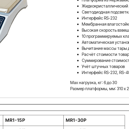
Жидкокристаллический 
Светодиодная подсветк
Интерфейс RS-232
Мембранная влагостойк
Высокая скорость взве
10 программируемых кла
Автоматическая установ
Вычитание массы тары д
Расчёт стоимости това
Суммирование стоимости
Учёт штучных товаров
Интерфейс RS-232, RS-485
Max нагрузка, кг: 6 до 30
Размер платформы, мм: 310 x 