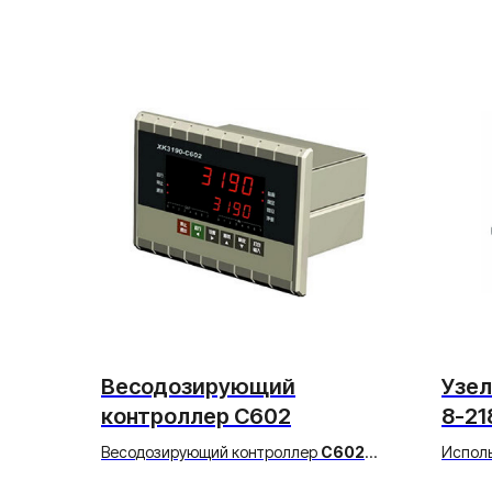
Весодозирующий
Узел
контроллер C602
8-21
Весодозирующий контроллер
C602
Исполь
используется в различных весовых
платфо