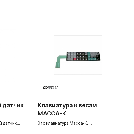
 датчик
Клавиатура к весам
МАССА-К
й датчик
Это клавиатура Масса-К,
ипа.
предназначенная для использования с