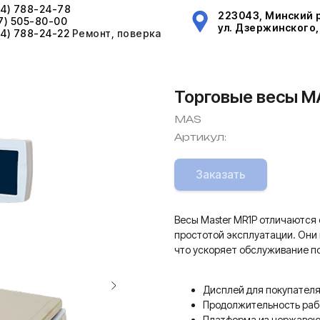
44) 788-24-78
223043, Минский р
17) 505-80-00
ул. Дзержинского, 
44) 788-24-22
Ремонт, поверка
Торговые весы M
MAS
Артикул:
Заказать
Весы Master MR1P отличаются
простотой эксплуатации. Они 
что ускоряет обслуживание п
Дисплей для покупателя
Продолжительность рабо
Платформа из нержавею