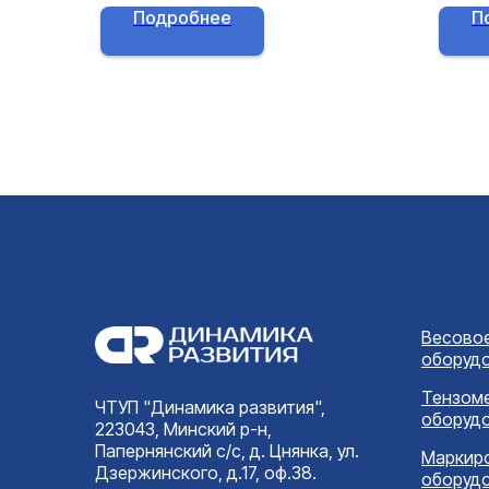
системах, построенных на
Подробнее
П
тензометрических датчиках.
Весово
оборуд
Тензом
ЧТУП "Динамика развития",
оборуд
223043, Минский р-н,
Папернянский с/с, д. Цнянка, ул.
Маркир
Дзержинского, д.17, оф.38.
оборуд