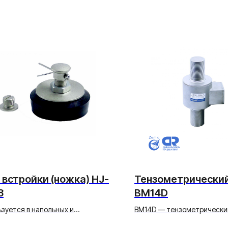
 встройки (ножка) HJ-
Тензометрический
8
BM14D
зуется в напольных и
BM14D — тензометрически
рменных весах.
стержневого (колонного) т