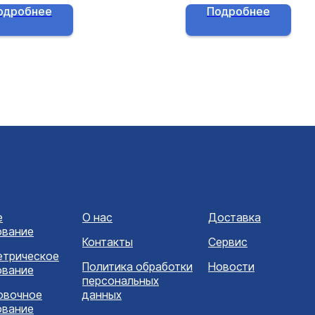
одробнее
Подробнее
е
О нас
Доставка
ование
Контакты
Сервис
етрическое
Политика обработки
Новости
ование
персональных
овочное
данных
ование