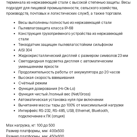
терминала из нержавеющей стали с высокой степенью защиты. Весы
подходят для пищевой промышленности, сельского хозяйства,
производств, почтовых и логистических служб, а также торговли.
Весы выполнены полностью из нержавеющей стали
Пылевлагозащита класса IP-68
Конструкция грузоприёмного устройства из нержавеющей
стали
Тензодатчик защищен пылевлагостойким сильфоном
AISI 304
Жидкокристаллический дисплей с размером символов 23 мм
Светодиодная подсветка дисплея с автоматическим
уменьшением яркости
Продолжительность работы от аккумулятора до 20 часов
Высокая скорость взвешивания
Счётный режим
Функция дозирования (Hi-Ok-Lo)
Функция чистый /полный вес (Net/Gross)
Автоматическая установка нуля при включении
Вычитание массы тары до 100% от максимальной нагрузки
Интерфейс RS-232, RS-485, USB, Ethernet, Bluetooth,
подключение к ПК (опция)
Max нагрузка, кг: 100 до 500
Размер платформы, мм: 400x500
Размер платформы, мм: 450х600