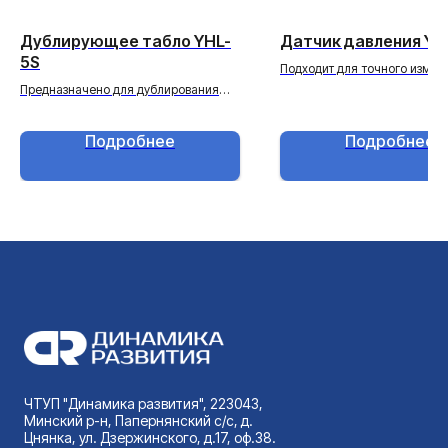
Дублирующее табло YHL-
Датчик давления YB
5S
Подходит для точного измер
кваззистатичеcких давлений
Предназначено для дублирования
некристаллизующихся жидко
показаний веса.
газах.
Подробнее
Подробнее
ЧТУП "Динамика развития", 223043,
Минский р-н, Папернянский с/с, д.
Цнянка, ул. Дзержинского, д.17, оф.38.