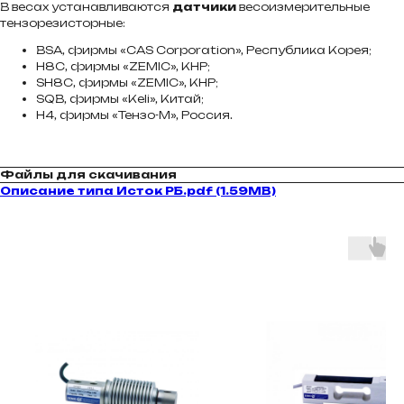
В весах устанавливаются
датчики
весоизмерительные
тензорезисторные:
BSA, фирмы «CAS Corporation», Республика Корея;
H8C, фирмы «ZEMIС», КНР;
SH8C, фирмы «ZEMIС», КНР;
SQB, фирмы «Keli», Китай;
Н4, фирмы «Тензо-М», Россия.
Файлы для скачивания
Описание типа Исток РБ.pdf (1.59MB)