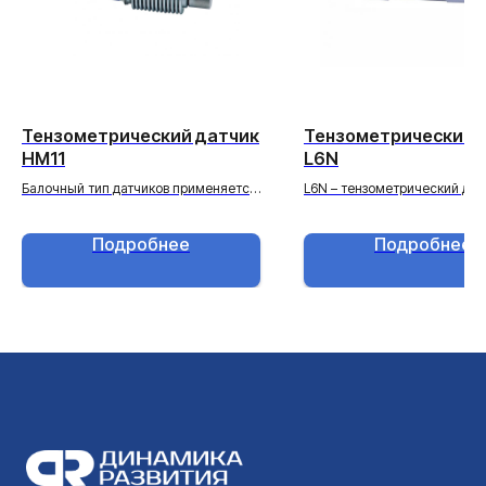
Тензометрический датчик
Тензометрический 
HM11
L6N
Балочный тип датчиков применяется
L6N – тензометрический дат
для изготовления платформенных
одноточечного типа.
весов и весоизмерительных систем.
Одноточечный тип датчиков
Подробнее
Подробнее
применяется для изготовлен
и весоизмерительных систе
одном датчике, в основном
применяется при изготовле
торговых, напольных весов, 
дозирующего оборудования.