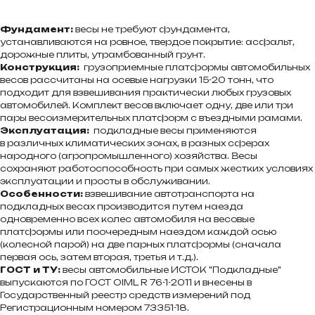
Фундамент:
весы не требуют фундамента,
устанавливаются на ровное, твердое покрытие: асфальт,
дорожные плиты, утрамбованный грунт.
Конструкция:
грузоприемные платформы автомобильных
весов рассчитаны на осевые нагрузки 15-20 тонн, что
подходит для взвешивания практически любых грузовых
автомобилей. Комплект весов включает одну, две или три
пары весоизмерительных платформ с въездными рамами.
Эксплуатация:
подкладные весы применяются
в различных климатических зонах, в разных сферах
народного (агропромышленного) хозяйства. Весы
сохраняют работоспособность при самых жестких условиях
эксплуатации и просты в обслуживании.
Особенности:
взвешивание автотранспорта на
подкладных весах производится путем наезда
одновременно всех колес автомобиля на весовые
платформы или поочередным наездом каждой осью
(колесной парой) на две парных платформы (сначала
первая ось, затем вторая, третья и т.д.).
ГОСТ и ТУ:
весы автомобильные ИСТОК "Подкладные"
выпускаются по ГОСТ OIML R 76-1-2011 и внесены в
Государственный реестр средств измерений под
Регистрационным номером 73351-18.