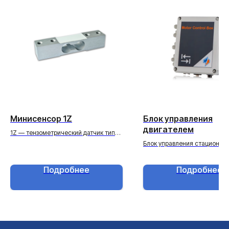
Минисенсор 1Z
Блок управления
двигателем
1Z — тензометрический датчик типа
минисенсор.
Блок управления стациона
миксерами Motor Control
Подробнее
Подробнее