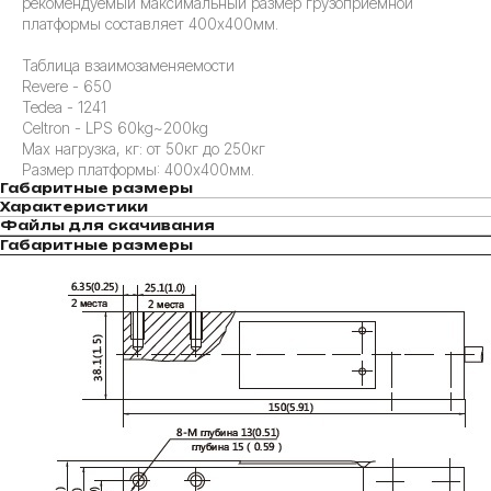
рекомендуемый максимальный размер грузоприемной
платформы составляет 400х400мм.
Таблица взаимозаменяемости
Revere - 650
Tedea - 1241
Celtron - LPS 60kg~200kg
Max нагрузка, кг: от 50кг до 250кг
Размер платформы: 400х400мм.
Габаритные размеры
Характеристики
Файлы для скачивания
Габаритные размеры