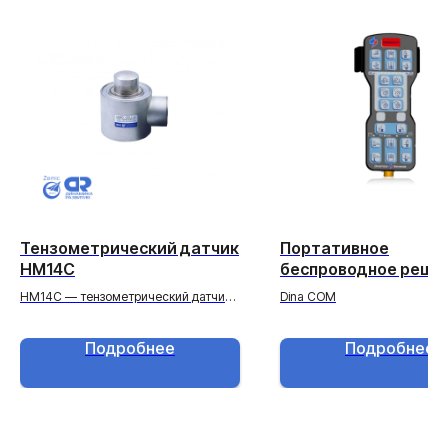
Тензометрический датчик
Портативное
HM14C
беспроводное реше
для управления
HM14С — тензометрический датчик
Dina COM
гидравликой и
стержневого (колонного) типа.
взвешиванием
Подробнее
Подробнее