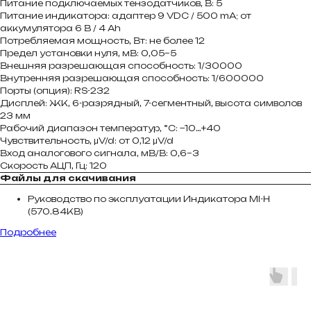
Питание подключаемых тензодатчиков, В: 5
Питание индикатора: адаптер 9 VDC / 500 mA; от
аккумулятора 6 В / 4 Ah
Потребляемая мощность, Вт: не более 12
Предел установки нуля, мВ: 0,05–5
Внешняя разрешающая способность: 1/30000
Внутренняя разрешающая способность: 1/600000
Порты (опция): RS-232
Дисплей: ЖК, 6-разрядный, 7-сегментный, высота символов
23 мм
Рабочий диапазон температур, °C: −10…+40
Чувствительность, μV/d: от 0,12 μV/d
Вход аналогового сигнала, мВ/В: 0,6–3
Скорость АЦП, Гц: 120
Файлы для скачивания
Руководство по эксплуатации Индикатора MI-H
(570.84KB)
Подробнее