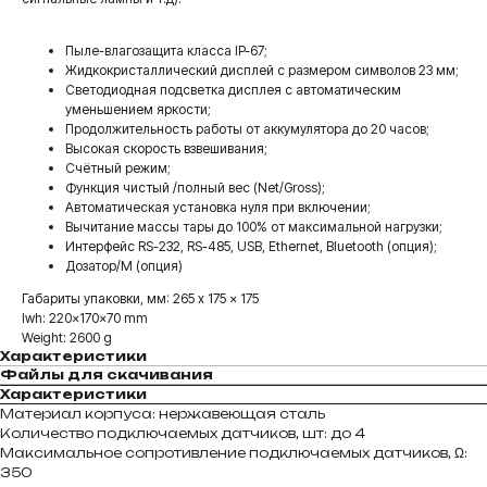
Пыле-влагозащита класса IP-67;
Жидкокристаллический дисплей с размером символов 23 мм;
Светодиодная подсветка дисплея с автоматическим
уменьшением яркости;
Продолжительность работы от аккумулятора до 20 часов;
Высокая скорость взвешивания;
Счётный режим;
Функция чистый /полный вес (Net/Gross);
Автоматическая установка нуля при включении;
Вычитание массы тары до 100% от максимальной нагрузки;
Интерфейс RS-232, RS-485, USB, Ethernet, Bluetooth (опция);
Дозатор/М (опция)
Габариты упаковки, мм: 265 x 175 x 175
lwh: 220x170x70 mm
Weight: 2600 g
Характеристики
Файлы для скачивания
Характеристики
Материал корпуса: нержавеющая сталь
Количество подключаемых датчиков, шт: до 4
Максимальное сопротивление подключаемых датчиков, Ω:
350