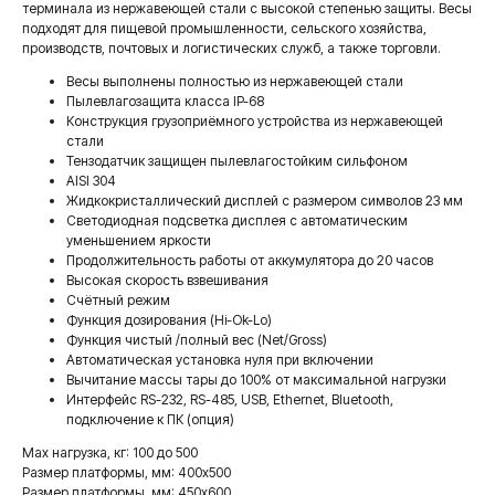
терминала из нержавеющей стали с высокой степенью защиты. Весы
подходят для пищевой промышленности, сельского хозяйства,
производств, почтовых и логистических служб, а также торговли.
Весы выполнены полностью из нержавеющей стали
Пылевлагозащита класса IP-68
Конструкция грузоприёмного устройства из нержавеющей
стали
Тензодатчик защищен пылевлагостойким сильфоном
AISI 304
Жидкокристаллический дисплей с размером символов 23 мм
Светодиодная подсветка дисплея с автоматическим
уменьшением яркости
Продолжительность работы от аккумулятора до 20 часов
Высокая скорость взвешивания
Счётный режим
Функция дозирования (Hi-Ok-Lo)
Функция чистый /полный вес (Net/Gross)
Автоматическая установка нуля при включении
Вычитание массы тары до 100% от максимальной нагрузки
Интерфейс RS-232, RS-485, USB, Ethernet, Bluetooth,
подключение к ПК (опция)
Max нагрузка, кг: 100 до 500
Размер платформы, мм: 400x500
Размер платформы, мм: 450х600