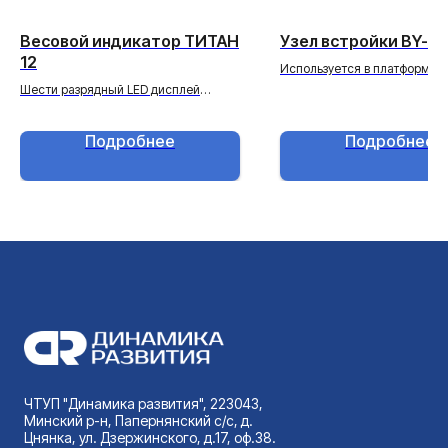
Весовой индикатор ТИТАН
Узел встройки BY-8-
12
Используется в платформен
весах.
Шести разрядный LED дисплей
(высота цифр 20 мм).
Подробнее
Подробнее
ЧТУП "Динамика развития", 223043,
Минский р-н, Папернянский с/с, д.
Цнянка, ул. Дзержинского, д.17, оф.38.