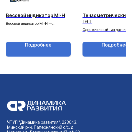
Весовой индикатор MI-H
Тензометрический 
L6T
Весовой индикатор MI-H —
высокотехнологичное устройство
Одноточечный тип датчиков
для обработки и отображения
применяется для изготовлен
сигналов от весового оборудования.
и весоизмерительных систе
Подробнее
Подробнее
Он предназначен для работы с
одном датчике, в основном
промышленными, платформенными и
применяется при изготовле
специальными весами, обеспечивая
торговых, напольных весов, 
точную визуализацию результатов
дозирующего оборудования.
взвешивания и стабильную передачу
Полимерная заливка измери
данных. Простота в использовании,
элементов обеспечивает кл
надёжная электроника и широкий
защиты тензодатчика IP65.
функционал делают MI-H удобным в
применении в торговле,
производстве, логистике и
автоматизированных системах учёта.
ЧТУП "Динамика развития", 223043,
Минский р-н, Папернянский с/с, д.