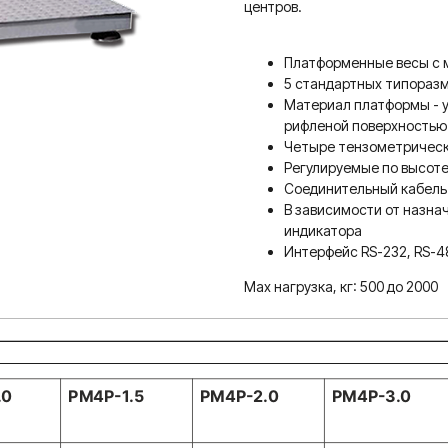
центров.
Платформенные весы с м
5 стандартных типораз
Материал платформы - у
рифленой поверхностью
Четыре тензометрическ
Регулируемые по высот
Соединительный кабель 
В зависимости от назна
индикатора
Интерфейс RS-232, RS-485
Max нагрузка, кг: 500 до 2000