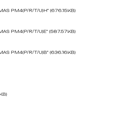
AS PM4(P/R/T/U)H" (676.15KB)
AS PM4(P/R/T/U)E" (587.57KB)
AS PM4(P/R/T/U)B" (636.16KB)
KB)