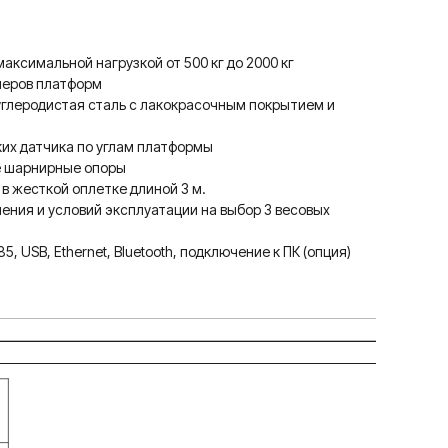
аксимальной нагрузкой от 500 кг до 2000 кг
меров платформ
глеродистая сталь с лакокрасочным покрытием и
их датчика по углам платформы
е шарнирные опоры
в жесткой оплетке длиной 3 м.
чения и условий эксплуатации на выбор 3 весовых
, USB, Ethernet, Bluetooth, подключение к ПК (опция)