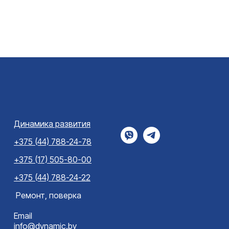
стержневого (колонного) типа.
но для
Подробнее
х весов
Динамика развития
+375 (44) 788-24-78
+375 (17) 505-80-00
+375 (44) 788-24-22
Ремонт, поверка
Email
info@dynamic.by