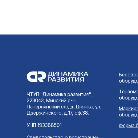
стали,
платформенных
LCD, и
весах в агрессивных средах.
Подробнее
П
яркост
отлича
Весово
оборуд
Тензом
ЧТУП "Динамика развития",
оборуд
223043, Минский р-н,
Папернянский с/с, д. Цнянка, ул.
Маркир
Дзержинского, д.17, оф.38.
оборуд
УНП 193388501
Ферма 
Свидетельство о регистрации