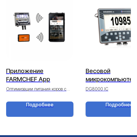
Приложение
Весовой
FARMCHEF App
микрокомпьютер
8000 IC/SB
Оптимизации питания коров с
DG8000 IC
помощью передовых технологий.
Подробнее
Подробнее